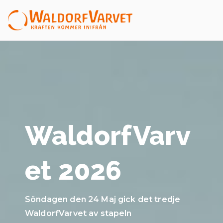
Hoppa
till
Waldor
innehåll
fVarvet
WaldorfVarv
et 2026
Söndagen den 24 Maj gick det tredje
WaldorfVarvet av stapeln