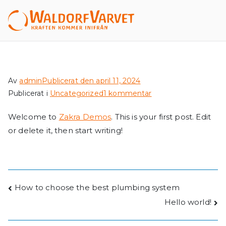
Hoppa
till
Waldor
innehåll
fVarvet
Av
admin
Publicerat den
april 11, 2024
till
Publicerat i
Uncategorized
1 kommentar
Hello
Welcome to
Zakra Demos
. This is your first post. Edit
world!
or delete it, then start writing!
Inläggsnavigering
How to choose the best plumbing system
Hello world!